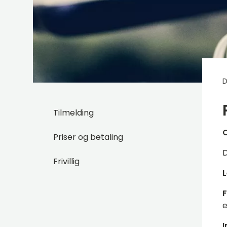
D
Tilmelding
O
Priser og betaling
D
Frivillig
L
F
e
I