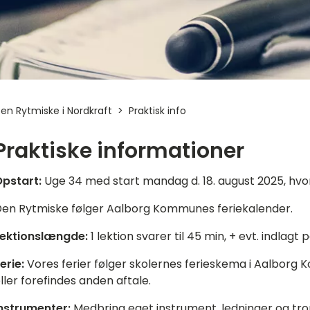
en Rytmiske i Nordkraft
Praktisk info
Praktiske informationer
pstart:
Uge 34 med start mandag d. 18. august 2025, hvor
en Rytmiske følger Aalborg Kommunes feriekalender.
ektionslængde:
1 lektion svarer til 45 min, + evt. indlagt 
erie:
Vores ferier følger skolernes ferieskema i Aalborg 
ller forefindes anden aftale.
nstrumenter:
Medbring eget instrument, ledninger og t