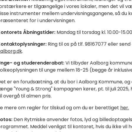
orstærkere er tilgængelige i vores lokaler, men det vil væ
isse instrumenter mellem undervisningsgangene, så du kan
ræsenteret for i undervisningen.
ontorets Åbningstider:
Mandag til torsdag kl. 10.00-15.00,
ontaktoplysninger:
Ring til os på tlf. 98167077 eller sen
alborg.dk
.
nge- og studerenderabat:
Vi tilbyder Aalborg kommune
olkeoplysningen til unge mellem 18-25 (begge år inklusive
et er en forudsætning, at du bor i Aalborg Kommune, og
ænge "Young & Strong" kampagnen kører, pt. til juli 202
il overgå til almen pris.
e mere om regler for tilskud og om du er berettiget
her.
otos:
Den Rytmiske anvender fotos, lyd og billedoptagels
rogrammet. Meddel venligst til kontoret, hvis du ikke vil ha