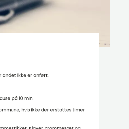
 andet ikke er anført.
pause på 10 min.
Kommune, hvis ikke der erstattes timer
rommestikker. Klaver, trommesæt og