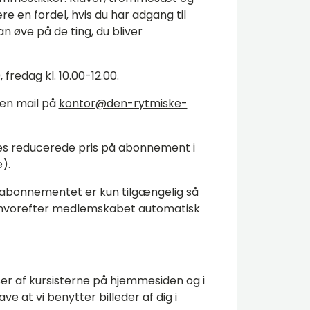
re en fordel, hvis du har adgang til
 øve på de ting, du bliver
 fredag kl. 10.00-12.00.
d en mail på
kontor@den-rytmiske-
s reducerede pris på abonnement i
).
 abonnementet er kun tilgængelig så
5, hvorefter medlemskabet automatisk
er af kursisterne på hjemmesiden og i
ve at vi benytter billeder af dig i